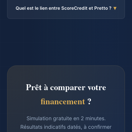
repère principal sur 25 ans est 3,42 % pour juillet 2026,
▾
Quel est le lien entre ScoreCredit et Pretto ?
selon la définition CAFPI publiée dans le baromètre. Votre
résultat peut être différent ; seule une offre écrite confirme
ScoreCredit est partenaire Pretto Galaxie. Ce partenariat
le taux applicable.
permet de mettre le dossier en concurrence auprès
d’établissements compatibles, selon le profil, le projet et
les critères bancaires du moment. Étude gratuite et sans
engagement. Les honoraires de courtage sont dus
uniquement en cas de succès, selon le mandat signé.
Prêt à comparer votre
financement
?
Simulation gratuite en 2 minutes.
Résultats indicatifs datés, à confirmer