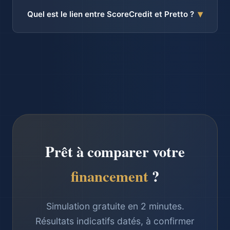
repère principal sur 25 ans est 3,42 % pour juillet 2026,
▾
Quel est le lien entre ScoreCredit et Pretto ?
selon la définition CAFPI publiée dans le baromètre. Votre
résultat peut être différent ; seule une offre écrite confirme
ScoreCredit est partenaire Pretto Galaxie. Ce partenariat
le taux applicable.
permet de mettre le dossier en concurrence auprès
d’établissements compatibles, selon le profil, le projet et
les critères bancaires du moment. Étude gratuite et sans
engagement. Les honoraires de courtage sont dus
uniquement en cas de succès, selon le mandat signé.
Prêt à comparer votre
financement
?
Simulation gratuite en 2 minutes.
Résultats indicatifs datés, à confirmer