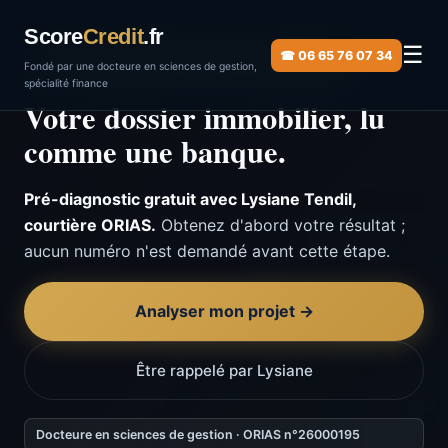
Score
Credit
.fr
☰
☎ 06 65 76 07 34
Baromètre juillet 2026 · vérifié le 14 juillet 2026
Fondé par une docteure en sciences de gestion,
spécialité finance
Votre dossier immobilier, lu
comme une banque.
Pré-diagnostic gratuit avec Lysiane Tendil,
courtière ORIAS.
Obtenez d'abord votre résultat ;
aucun numéro n'est demandé avant cette étape.
Analyser mon projet →
Être rappelé par Lysiane
Docteure en sciences de gestion · ORIAS n°26000195