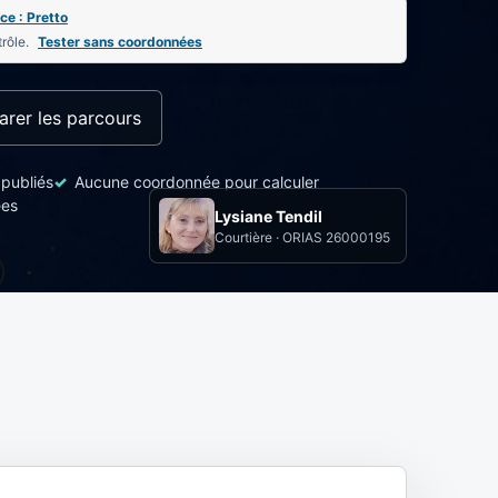
ce : Pretto
trôle.
Tester sans coordonnées
rer les parcours
 publiés
Aucune coordonnée pour calculer
ées
Lysiane Tendil
Courtière · ORIAS 26000195