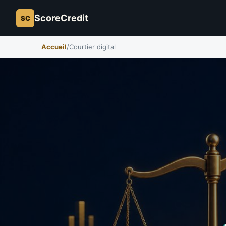
ScoreCredit
SC
Accueil
/
Courtier digital