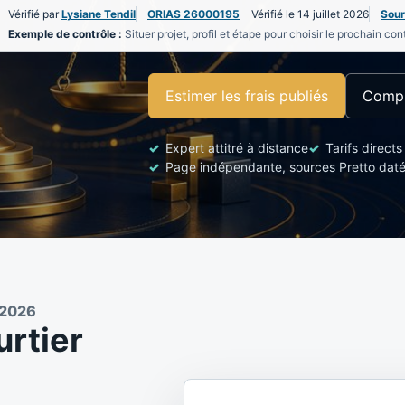
Vérifié par
Lysiane Tendil
ORIAS 26000195
Vérifié le 14 juillet 2026
Sour
Exemple de contrôle :
Situer projet, profil et étape pour choisir le prochain con
Estimer les frais publiés
Compa
Expert attitré à distance
Tarifs directs
Page indépendante, sources Pretto dat
 2026
urtier