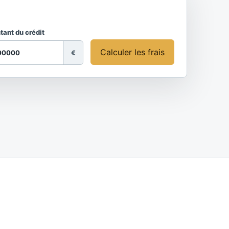
ant du crédit
Calculer les frais
€