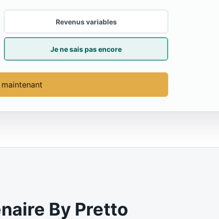
Revenus variables
Je ne sais pas encore
 maintenant
enaire By Pretto