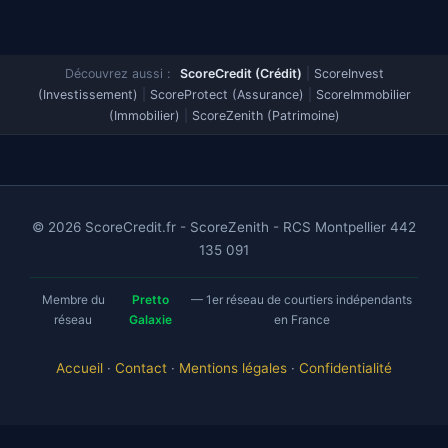
Découvrez aussi :
ScoreCredit (Crédit)
|
ScoreInvest
(Investissement)
|
ScoreProtect (Assurance)
|
ScoreImmobilier
(Immobilier)
|
ScoreZenith (Patrimoine)
© 2026 ScoreCredit.fr - ScoreZenith - RCS Montpellier 442
135 091
Membre du
Pretto
— 1er réseau de courtiers indépendants
réseau
Galaxie
en France
Accueil
·
Contact
·
Mentions légales
·
Confidentialité