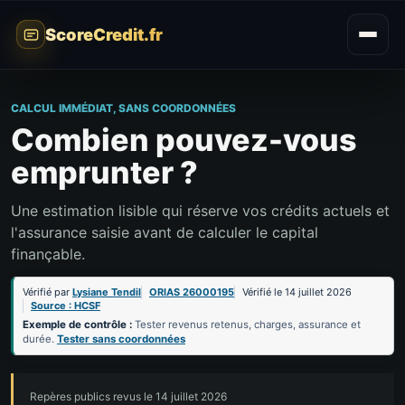
ScoreCredit.fr
CALCUL IMMÉDIAT, SANS COORDONNÉES
Combien pouvez-vous
emprunter ?
Une estimation lisible qui réserve vos crédits actuels et
l'assurance saisie avant de calculer le capital
finançable.
Vérifié par
Lysiane Tendil
ORIAS 26000195
Vérifié le 14 juillet 2026
Source : HCSF
Exemple de contrôle :
Tester revenus retenus, charges, assurance et
durée.
Tester sans coordonnées
Repères publics revus le 14 juillet 2026