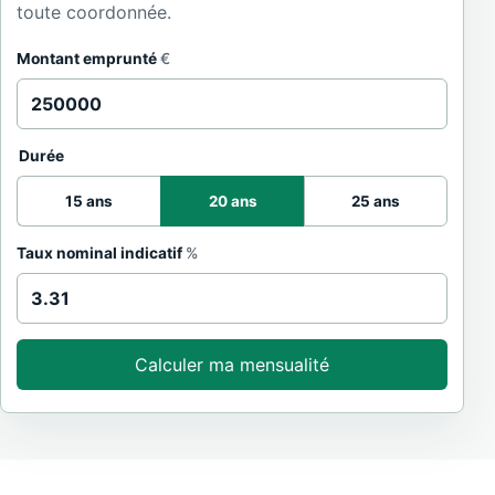
toute coordonnée.
Montant emprunté
€
Durée
15 ans
20 ans
25 ans
Taux nominal indicatif
%
Calculer ma mensualité