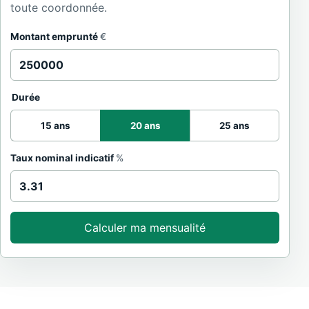
toute coordonnée.
Montant emprunté
€
Durée
15 ans
20 ans
25 ans
Taux nominal indicatif
%
Calculer ma mensualité