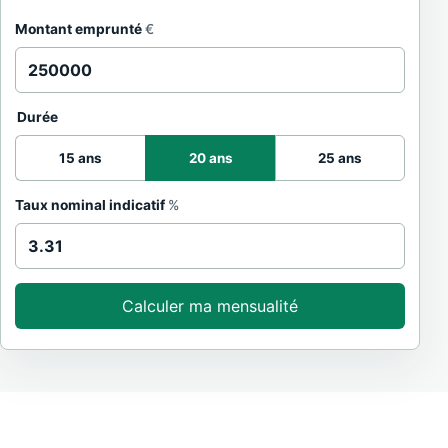
Montant emprunté
€
Durée
15 ans
20 ans
25 ans
Taux nominal indicatif
%
Calculer ma mensualité