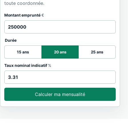
toute coordonnée.
Montant emprunté
€
Durée
15 ans
20 ans
25 ans
Taux nominal indicatif
%
Calculer ma mensualité