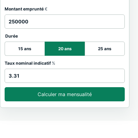
Montant emprunté
€
Durée
15 ans
20 ans
25 ans
Taux nominal indicatif
%
Calculer ma mensualité