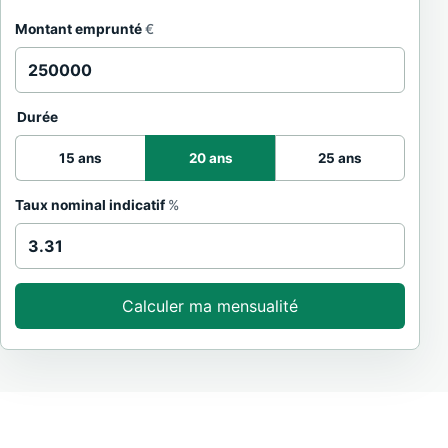
Montant emprunté
€
Durée
15 ans
20 ans
25 ans
Taux nominal indicatif
%
Calculer ma mensualité