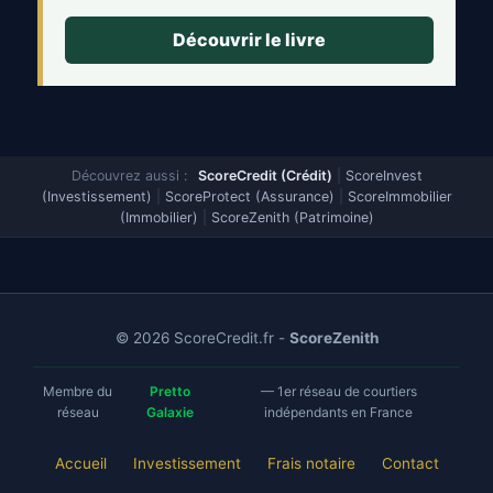
Découvrir le livre
Découvrez aussi :
ScoreCredit (Crédit)
|
ScoreInvest
(Investissement)
|
ScoreProtect (Assurance)
|
ScoreImmobilier
(Immobilier)
|
ScoreZenith (Patrimoine)
© 2026 ScoreCredit.fr -
ScoreZenith
Membre du
Pretto
— 1er réseau de courtiers
réseau
Galaxie
indépendants en France
Accueil
Investissement
Frais notaire
Contact