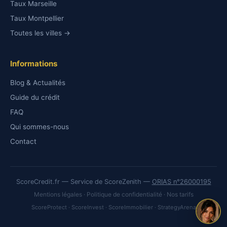
Taux Marseille
Taux Montpellier
Toutes les villes →
Informations
Blog & Actualités
Guide du crédit
FAQ
Qui sommes-nous
Contact
ScoreCredit.fr — Service de ScoreZenith —
ORIAS n°26000195
Mentions légales
·
Politique de confidentialité
·
Nos tarifs
ScoreProtect
·
ScoreInvest
·
ScoreImmobilier
·
StrategyArena