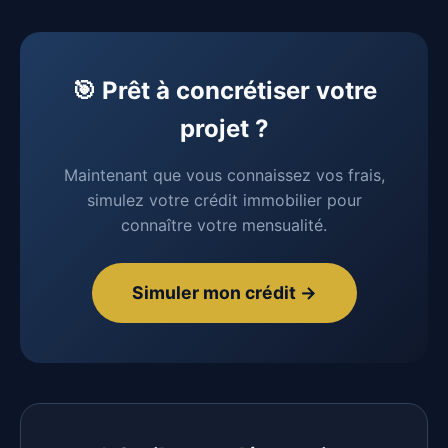
dossiers (CDI, revenus stables, bon reste à
l'acte authentique chez le notaire. Ils sont
vivre).
généralement versés par virement quelques
jours avant le rendez-vous. Le notaire vous
🎯 Prêt à concrétiser votre
enverra un appel de fonds détaillé.
projet ?
Maintenant que vous connaissez vos frais,
simulez votre crédit immobilier pour
connaître votre mensualité.
Simuler mon crédit →