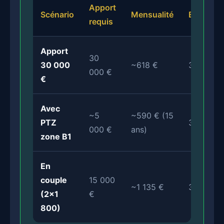
Apport
Scénario
Mensualité
Endette
requis
Apport
30
30 000
~618 €
34,3%
000 €
€
Avec
~5
~590 € (15
PTZ
32,8%
000 €
ans)
zone B1
En
couple
15 000
~1 135 €
31,5%
(2×1
€
800)