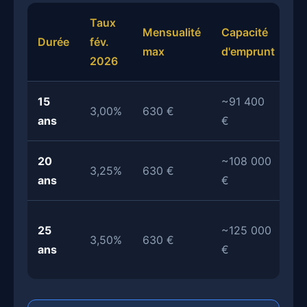
Taux
Mensualité
Capacité
Durée
fév.
Ve
max
d'emprunt
2026
15
~91 400
❌
3,00%
630 €
ans
€
In
20
~108 000
❌
3,25%
630 €
ans
€
In
⚠️
25
~125 000
3,50%
630 €
In
ans
€
se