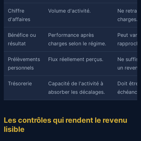
Chiffre
Volume d'activité.
Ne retran
d'affaires
charges.
Bénéfice ou
Performance après
Peut varie
résultat
charges selon le régime.
rapproché 
Prélèvements
Flux réellement perçus.
Ne suffis
personnels
un revenu
Trésorerie
Capacité de l'activité à
Doit être 
absorber les décalages.
échéances
Les contrôles qui rendent le revenu
lisible