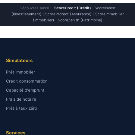
Découvrez aussi :
ScoreCredit (Crédit)
|
ScoreInvest
(Investissement)
|
ScoreProtect (Assurance)
|
ScoreImmobilier
(Immobilier)
|
ScoreZenith (Patrimoine)
Simulateurs
Prêt immobilier
Crédit consommation
Capacité d'emprunt
Frais de notaire
Prêt à taux zéro
Services