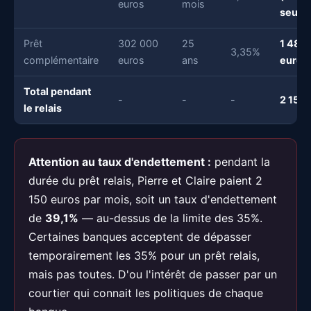
euros
mois
seuls)
Prêt
302 000
25
1 485
3,35%
complémentaire
euros
ans
euros
Total pendant
-
-
-
2 150 
le relais
Attention au taux d'endettement :
pendant la
durée du prêt relais, Pierre et Claire paient 2
150 euros par mois, soit un taux d'endettement
de
39,1%
— au-dessus de la limite des 35%.
Certaines banques acceptent de dépasser
temporairement les 35% pour un prêt relais,
mais pas toutes. D'ou l'intérêt de passer par un
courtier qui connait les politiques de chaque