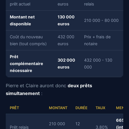
prêt actuel
euros
relais
Montant net
130 000
210 000 - 80 000
disponible
euros
Coût du nouveau
432 000
Prix + frais de
bien (tout compris)
euros
notaire
Prêt
302 000
432 000 - 130
complémentaire
euros
000
nécessaire
Pierre et Claire auront donc
deux prêts
simultanement
:
PRÊT
MONTANT
DURÉE
TAUX
MENSU
665 e
210 000
12
Prêt relais
3,80%
(intér