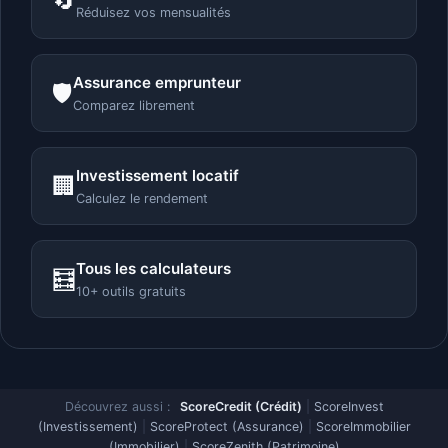
🔄
Réduisez vos mensualités
Assurance emprunteur
🛡️
Comparez librement
Investissement locatif
🏢
Calculez le rendement
Tous les calculateurs
🧮
10+ outils gratuits
Découvrez aussi :
ScoreCredit (Crédit)
|
ScoreInvest
(Investissement)
|
ScoreProtect (Assurance)
|
ScoreImmobilier
(Immobilier)
|
ScoreZenith (Patrimoine)