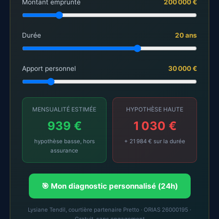
Montant emprunté
200 000 €
Durée
20 ans
Apport personnel
30 000 €
MENSUALITÉ ESTIMÉE
HYPOTHÈSE HAUTE
939 €
1 030 €
hypothèse basse, hors
+ 21 984 € sur la durée
assurance
🎯 Mon diagnostic personnalisé (24h)
Lysiane Tendil, courtière partenaire Pretto · ORIAS 26000195 ·