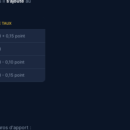
 il
s'ajoute
au
E TAUX
 + 0,15 point
d
 - 0,10 point
 - 0,15 point
ros d'apport :