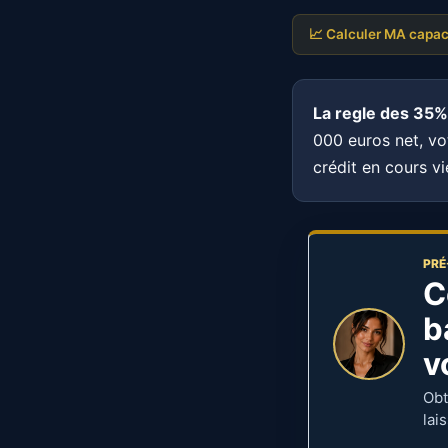
📈 Calculer MA capac
La regle des 35%
000 euros net, v
crédit en cours v
PRÉ
C
b
v
Obt
lai