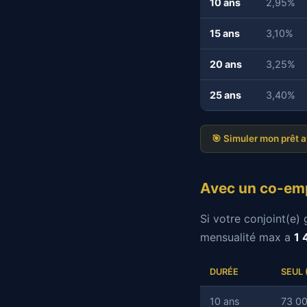
10 ans
2,95%
15 ans
3,10%
20 ans
3,25%
25 ans
3,40%
🎯 Simuler mon prêt 
Avec un co-emp
Si votre conjoint(e
mensualité max a
1 
DURÉE
SEUL 
10 ans
73 00