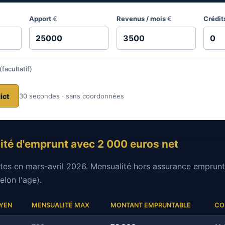
Apport
€
Revenus / mois
€
Crédit
(facultatif)
ict
30 secondes · sans coordonnées
cité d'emprunt avec 2 000 euros net
es en mars-avril 2026. Mensualité hors assurance emprunt
elon l'age).
YEN
MENSUALITÉ MAX
MONTANT EMPRUNTABLE
CO