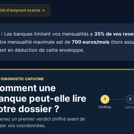
Assurance & TAEG
Si
AE
SV
ité d'emprunt exacte →
Impact assurance sur le crédit
Str
Prêt relais
Ba
PR
BT
 :
Les banques limitent vos mensualités a
Scenario achat-revente
35% de vos reve
Rep
otre mensualité maximale est de
700 euros/mois
(hors assu
Score Empire
ient en déduction de cette enveloppe.
🎮
Le jeu : bâtissez votre patrimoine
-DIAGNOSTIC CAPUCINE
omment une
anque peut-elle lire
1
2
otre dossier ?
Chiffres
Lectu
enez un premier verdict chiffré avant de
sser vos coordonnées.