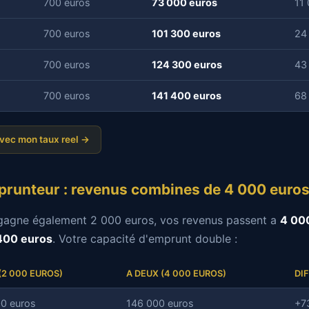
700 euros
73 000 euros
11
700 euros
101 300 euros
24
700 euros
124 300 euros
43
700 euros
141 400 euros
68
avec mon taux reel →
runteur : revenus combines de 4 000 euro
) gagne également 2 000 euros, vos revenus passent a
4 00
400 euros
. Votre capacité d'emprunt double :
(2 000 EUROS)
A DEUX (4 000 EUROS)
DI
0 euros
146 000 euros
+7