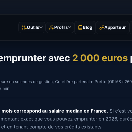
Blog
Apporteur
Outils
Profils
Vue Banque
Enseignants
Si
VB
EN
SI
emprunter avec
2 000 euros
Lire votre dossier comme une banque
Lecture paie, primes et
Men
mutation
Capacité d'emprunt
Re
CE
RV
Investisseurs
IN
Budget realiste avant dossier
Le 
eure en sciences de gestion, Courtière partenaire Pretto (ORIAS n2600
Cash-flow, endettement, locatif
 8 min
Verificateur TAEG
Di
TA
DR
Contrôle du taux et des frais
Co
Exemple d'analyse
EX
Comment Lysiane lit un dossier
 mois correspond au salaire median en France.
Si c'est vo
Calcul reste a vivre
Fi
RV
FP
 montant exact que vous pouvez emprunter en 2026, durée
Budget apres credits et charges
Lec
et en tenant compte de vos crédits existants.