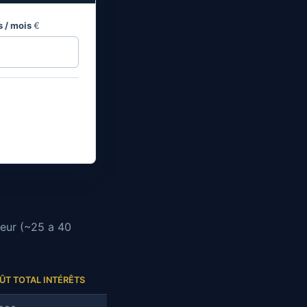
s / mois
€
eur (~25 a 40
ÛT TOTAL INTÉRÊTS