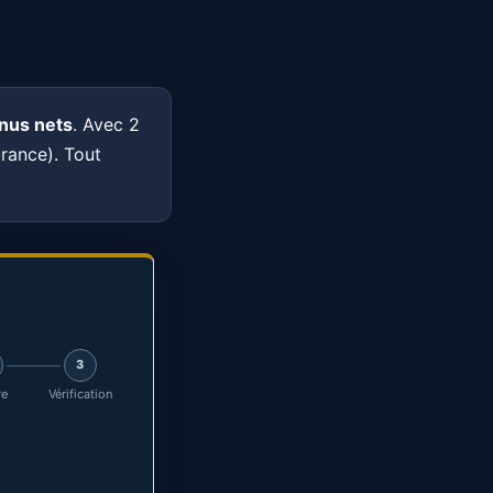
mulateur de vie
ess famille, taux, retraite
rometre taux
nus nets
ere marche actualise
. Avec 2
rance). Tout
3
re
Vérification