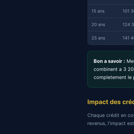
15 ans
101 3
20 ans
124 3
25 ans
141 4
Bon a savoir :
Mem
combinent a 3 20
completement le 
Impact des créd
Chaque crédit en co
revenus, l'impact est 